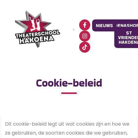
Ga
naar
de
F
I
T
NIEUWS
HAKOENASHO
a
n
i
inhoud
c
s
k
ST
VRIENDE
e
t
t
HAKOEN
b
a
o
o
g
k
o
r
k
a
-
m
f
Cookie-beleid
Dit cookie-beleid legt uit wat cookies zijn en hoe we
ze gebruiken, de soorten cookies die we gebruiken,